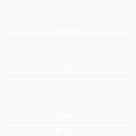
Acercamos a tu hogar productos profesionales de salón,
tratamientos y todo lo necesario para tener un cabello sano y
hermoso.
Contacto
beadesalon@gmail.com
+56 9 9345 5387
Menú
Términos y Condiciones
Politica de reembolso
Política de privacidad
Síguenos