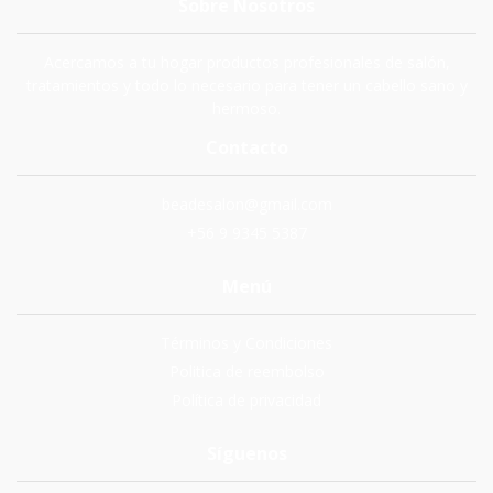
Sobre Nosotros
Acercamos a tu hogar productos profesionales de salón,
tratamientos y todo lo necesario para tener un cabello sano y
hermoso.
Contacto
beadesalon@gmail.com
+56 9 9345 5387
Menú
Términos y Condiciones
Politica de reembolso
Política de privacidad
Síguenos