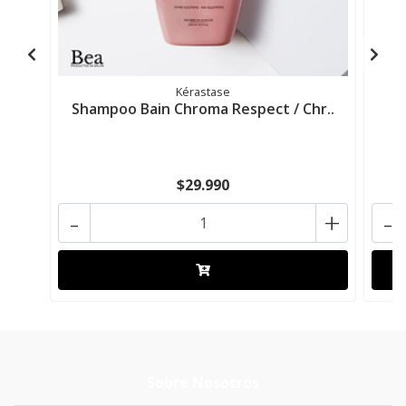
Kérastase
Shampoo Bain Chroma Respect / Chr..
S
$29.990
-
+
-
Sobre Nosotros