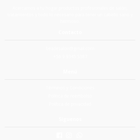
Acercamos a tu hogar productos profesionales de salón,
tratamientos y todo lo necesario para tener un cabello sano y
hermoso.
Contacto
beadesalon@gmail.com
+56 9 9345 5387
Menú
Términos y Condiciones
Politica de reembolso
Política de privacidad
Síguenos