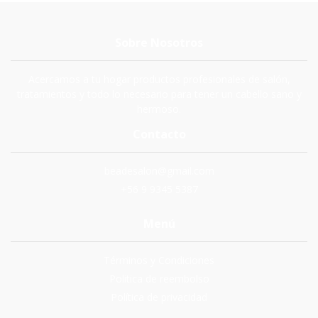
Sobre Nosotros
Acercamos a tu hogar productos profesionales de salón,
tratamientos y todo lo necesario para tener un cabello sano y
hermoso.
Contacto
beadesalon@gmail.com
+56 9 9345 5387
Menú
Términos y Condiciones
Politica de reembolso
Política de privacidad