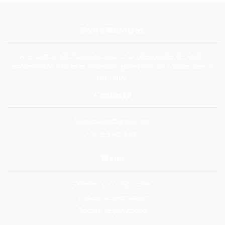
Sobre Nosotros
Acercamos a tu hogar productos profesionales de salón,
tratamientos y todo lo necesario para tener un cabello sano y
hermoso.
Contacto
beadesalon@gmail.com
+56 9 9345 5387
Menú
Términos y Condiciones
Politica de reembolso
Política de privacidad