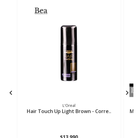
L'Oreal
Hair Touch Up Light Brown - Corre..
MÁS
$13.990