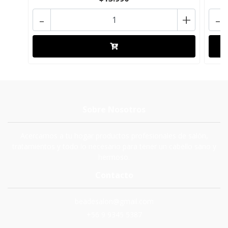
-
+
-
Sobre Nosotros
Acercamos a tu hogar productos profesionales de salón,
tratamientos y todo lo necesario para tener un cabello sano y
hermoso.
Contacto
beadesalon@gmail.com
+56 9 9345 5387