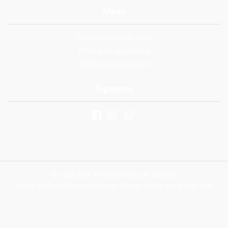
Menú
Términos y Condiciones
Politica de reembolso
Política de privacidad
Síguenos
© 2026 BEA PRODUCTOS DE SALÓN.
Todos los derechos reservados.
Desarrollado por Jumpseller
.