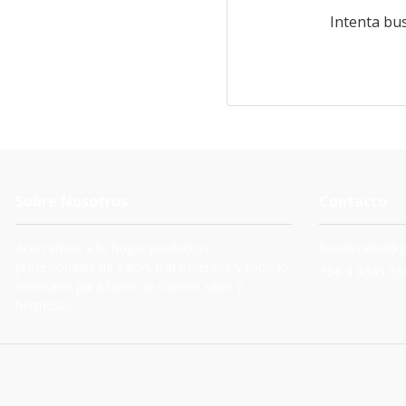
Intenta bu
Sobre Nosotros
Contacto
Acercamos a tu hogar productos
beadesalon@g
profesionales de salón, tratamientos y todo lo
+56 9 9345 53
necesario para tener un cabello sano y
hermoso.