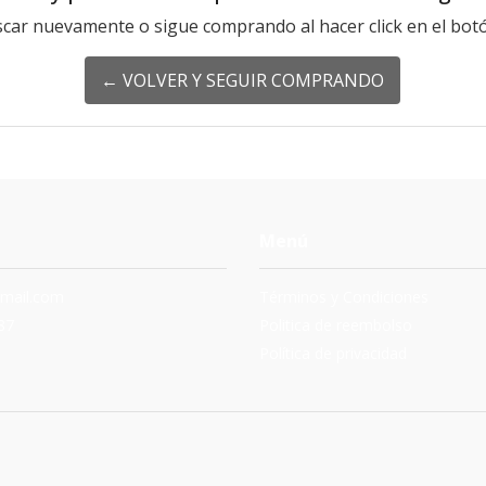
scar nuevamente o sigue comprando al hacer click en el botó
← VOLVER Y SEGUIR COMPRANDO
Menú
mail.com
Términos y Condiciones
87
Politica de reembolso
Política de privacidad