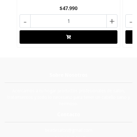
$47.990
-
+
-
Sobre Nosotros
Acercamos a tu hogar productos profesionales de salón,
tratamientos y todo lo necesario para tener un cabello sano y
hermoso.
Contacto
beadesalon@gmail.com