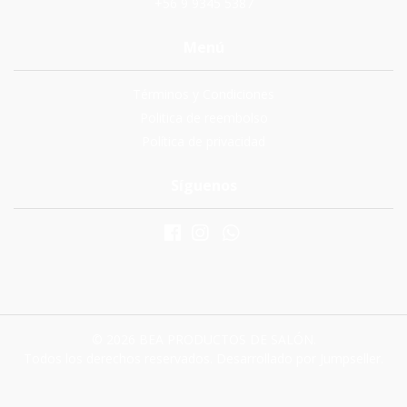
+56 9 9345 5387
Menú
Términos y Condiciones
Politica de reembolso
Política de privacidad
Síguenos
© 2026 BEA PRODUCTOS DE SALÓN.
Todos los derechos reservados.
Desarrollado por Jumpseller
.