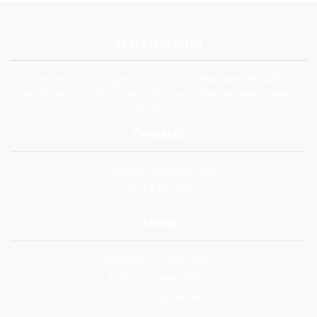
Sobre Nosotros
Acercamos a tu hogar productos profesionales de salón,
tratamientos y todo lo necesario para tener un cabello sano y
hermoso.
Contacto
beadesalon@gmail.com
+56 9 9345 5387
Menú
Términos y Condiciones
Politica de reembolso
Política de privacidad