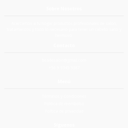
Sobre Nosotros
Acercamos a tu hogar productos profesionales de salón,
tratamientos y todo lo necesario para tener un cabello sano y
hermoso.
Contacto
beadesalon@gmail.com
+56 9 9345 5387
Menú
Términos y Condiciones
Politica de reembolso
Política de privacidad
Síguenos