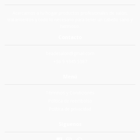
Acercamos a tu hogar productos profesionales de salón,
tratamientos y todo lo necesario para tener un cabello sano y
hermoso.
Contacto
beadesalon@gmail.com
+56 9 9345 5387
Menú
Términos y Condiciones
Politica de reembolso
Política de privacidad
Síguenos