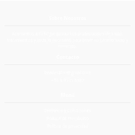
Sobre Nosotros
Acercamos a tu hogar productos profesionales de salón,
tratamientos y todo lo necesario para tener un cabello sano y
hermoso.
Contacto
beadesalon@gmail.com
+56 9 9345 5387
Menú
Términos y Condiciones
Politica de reembolso
Política de privacidad