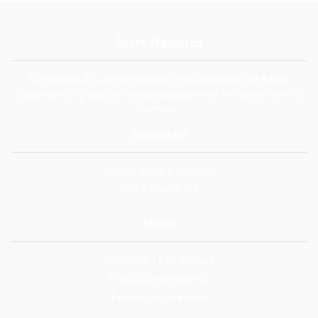
Sobre Nosotros
Acercamos a tu hogar productos profesionales de salón,
tratamientos y todo lo necesario para tener un cabello sano y
hermoso.
Contacto
beadesalon@gmail.com
+56 9 9345 5387
Menú
Términos y Condiciones
Politica de reembolso
Política de privacidad