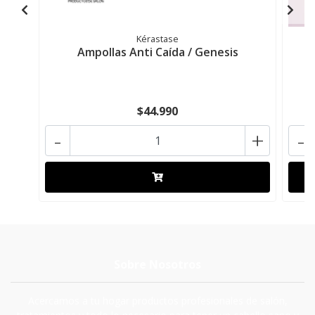
Kérastase
Ampollas Anti Caída / Genesis
S
$44.990
-
+
-
Sobre Nosotros
Acercamos a tu hogar productos profesionales de salón,