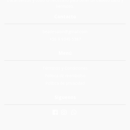
tratamientos y todo lo necesario para tener un cabello sano y
hermoso.
Contacto
beadesalon@gmail.com
+56 9 9345 5387
Menú
Términos y Condiciones
Politica de reembolso
Política de privacidad
Síguenos