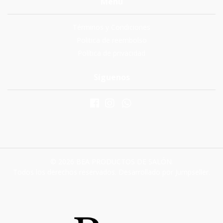
Menú
Términos y Condiciones
Politica de reembolso
Política de privacidad
Síguenos
© 2026 BEA PRODUCTOS DE SALÓN.
Todos los derechos reservados.
Desarrollado por Jumpseller
.