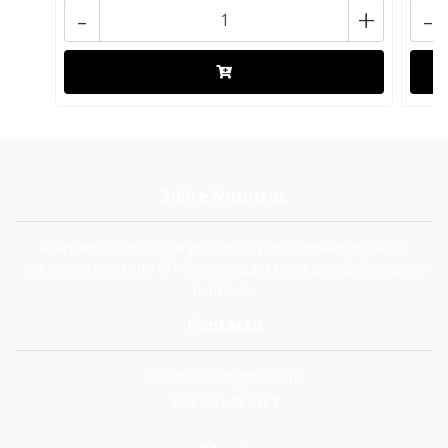
-
+
-
Sobre Nosotros
Acercamos a tu hogar productos profesionales de salón,
tratamientos y todo lo necesario para tener un cabello sano y
hermoso.
Contacto
beadesalon@gmail.com
+56 9 9345 5387