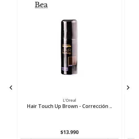
L'Oreal
Hair Touch Up Brown - Corrección ..
H
$13.990