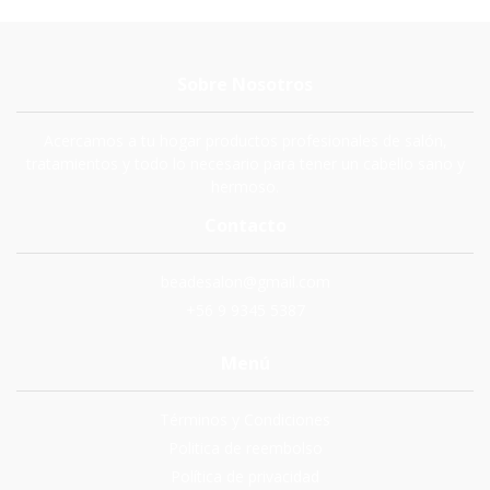
Sobre Nosotros
Acercamos a tu hogar productos profesionales de salón,
tratamientos y todo lo necesario para tener un cabello sano y
hermoso.
Contacto
beadesalon@gmail.com
+56 9 9345 5387
Menú
Términos y Condiciones
Politica de reembolso
Política de privacidad