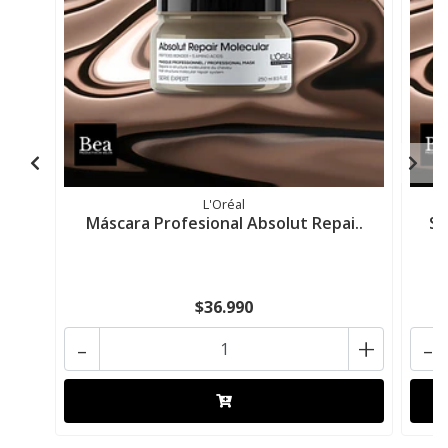
L'Oréal
Máscara Profesional Absolut Repai..
Sh
$36.990
-
+
-